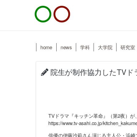
home
news
学科
大学院
研究室
院生が制作協力したTVド
TVドラマ『キッチン革命』（第2夜）が
https://www.tv-asahi.co.jp/kitchen_kakume
俳優の伊藤沙莉さん演じる主人公・浜崎